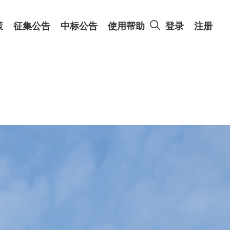
策
征集公告
中标公告
使用帮助
登录
注册